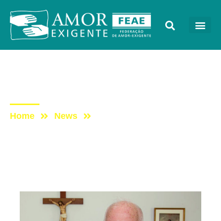
Artigos
Post: AMOR
Home
News
Post