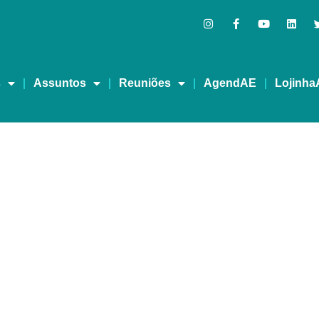
s
Assuntos
Reuniões
AgendAE
Lojinha
 Anos do Grupo Fio Trip