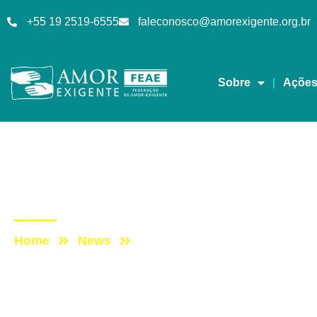
+55 19 2519-6555
faleconosco@amorexigente.org.br
Sobre
Açõe
Sem categoria
Post: Aniversário – 18
Home
News
Post