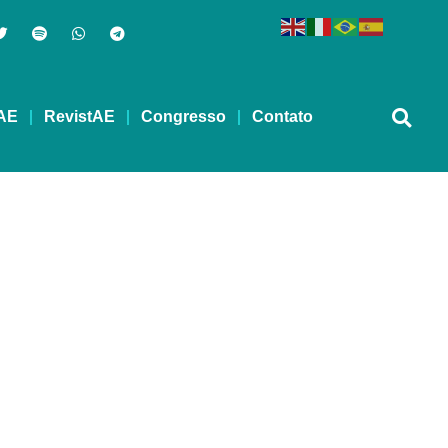
AE
RevistAE
Congresso
Contato
lo – Teresópolis/RJ