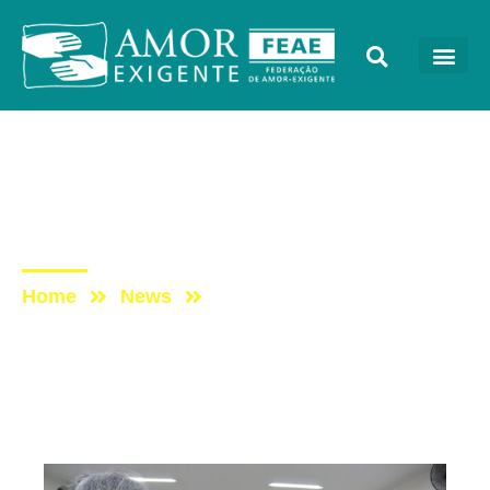
Sem categoria
Post: Aniversário de 23
anos do Grupo Pirilampo
Home
News
Post