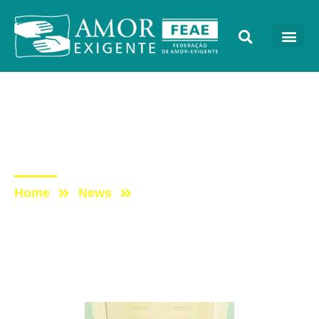
Artigos
Post: Bom dia, meu nome
é crise: posso entrar?
Home
News
Post