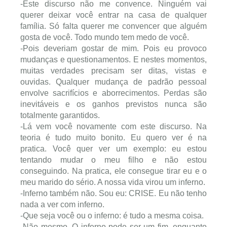
-Este discurso não me convence. Ninguém vai
querer deixar você entrar na casa de qualquer
família. Só falta querer me convencer que alguém
gosta de você. Todo mundo tem medo de você.
-Pois deveriam gostar de mim. Pois eu provoco
mudanças e questionamentos. E nestes momentos,
muitas verdades precisam ser ditas, vistas e
ouvidas. Qualquer mudança de padrão pessoal
envolve sacrifícios e aborrecimentos. Perdas são
inevitáveis e os ganhos previstos nunca são
totalmente garantidos.
-Lá vem você novamente com este discurso. Na
teoria é tudo muito bonito. Eu quero ver é na
pratica. Você quer ver um exemplo: eu estou
tentando mudar o meu filho e não estou
conseguindo. Na pratica, ele consegue tirar eu e o
meu marido do sério. A nossa vida virou um inferno.
-Inferno também não. Sou eu: CRISE. Eu não tenho
nada a ver com inferno.
-Que seja você ou o inferno: é tudo a mesma coisa.
-Não mesmo. O inferno pode ser um fim, enquanto