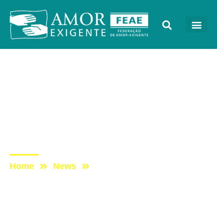
AE na Redevida
Post: [Entrevista] A
REINSERÇÃO SOCIAL DO
DEPENDENTE QUÍMICO
EM RECUPERAÇÃO
Home
News
Post