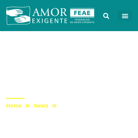
AE na Mídia
Post: Programa Tocando
em Frente Família com
Amor-Exigente de 01-08-
15
Home
News
Post