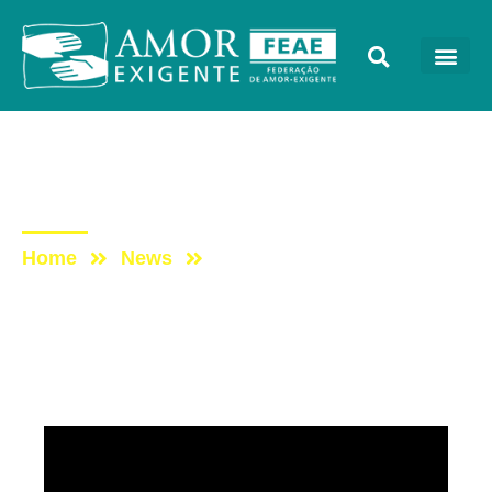
Mensagens
Post: CASAE
Home
News
Post