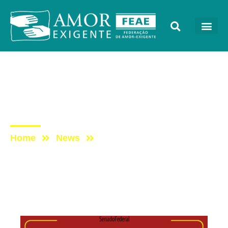
Mensagens
Post: Consulta Pública –
PLS 257/2017
Home
News
Post