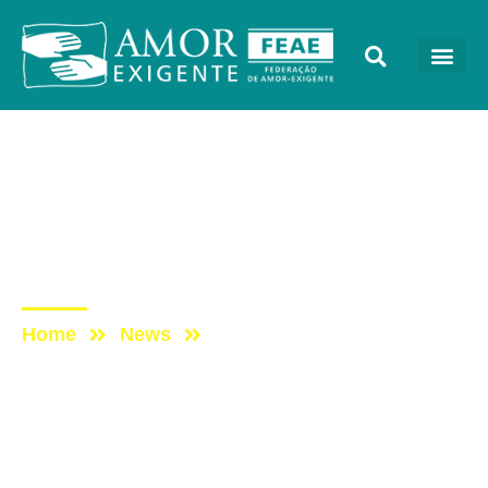
Eventos
Post: Curso de Prevenção
EDUCAE é concluído em
São Roque
Home
News
Post