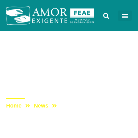
Galerias de Fotos
Post: [FOTOS] Curso
Nacional para familiares e
novos coordenadores de
grupos
Home
News
Post