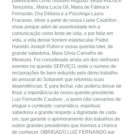
palestrantes como Gustavo Augusto Serpa Rocha e
Terezinha , Maria Lucia Gil, Maria de Fátima e
Fernando, Dra Débora e a Psicologa Laura
Fracasso, show a parte de nossa Liane Castrillon ,
show porque além de as
sertividade tem a
comunicação como fonte de vida, e por falar em
vida, a vida desse homem espetacular, Padre
Haroldo Joseph Rahm e nossa querida lider, de
grande sabedoria, Mara Silvia Carvalho de
Menezes. Foi considerado ainda um dos melhores
eventos no quesito SERVIÇO, onde o numero de
reclamações foi bem reduzido pelo ótimo trabalho
do pessoal do Soltanieh que reformou suas
dependências. E para fechar, não poderia deixar de
frisar a importância do nosso querido presidente
Luiz Fernando Cauduro , a quem não cansamos de
elogiar o conteúdo: carismático, espiritual,
sabedoria e grande respeito a dignidade de cada
um, que garante o aprimoramento dos trabalhos de
outros grandes presidentes que tivemos a chance
de conhecer. OBRIGADO LUIZ FERNANDO por