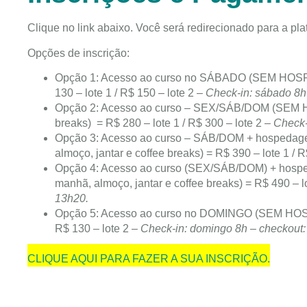
Clique no link abaixo. Você será redirecionado para a pl
Opções de inscrição:
Opção 1: Acesso ao curso no SÁBADO (SEM HOSPE
130 – lote 1 / R$ 150 – lote 2 –
Check-in: sábado 8h
Opção 2: Acesso ao curso – SEX/SÁB/DOM (SEM HO
breaks) = R$ 280 – lote 1 / R$ 300 – lote 2 –
Check-
Opção 3: Acesso ao curso – SÁB/DOM + hospedagem
almoço, jantar e coffee breaks) = R$ 390 – lote 1 / R
Opção 4: Acesso ao curso (SEX/SÁB/DOM) + hosped
manhã, almoço, jantar e coffee breaks) = R$ 490 – lo
13h20.
Opção 5: Acesso ao curso no DOMINGO (SEM HOSPE
R$ 130 – lote 2 –
Check-in: domingo 8h – checkout
CLIQUE AQUI PARA FAZER A SUA INSCRIÇÃO.