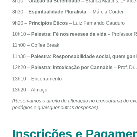
8h10 –
Oração da Serenidade –
Branca Martins, 1ª Vic
8h30 –
Espiritualidade Pluralista
– Márcia Corder
9h20 –
Princípios Éticos
– Luiz Fernando Cauduro
10h10 –
Palestra:
Fé nos reveses da vida
– Professor R
11h00 – Coffee Break
11h30 –
Palestra:
Responsabilidade social, quem ga
12h20 –
Palestra: Intoxicação por Cannabis
– Prof. Dr
13h10 – Encerramento
13h20 – Almoço
(
Reservamos o direito de alteração no cronograma do ev
pedágios e quaisquer outras despesas
)
Inscrições e Pagame