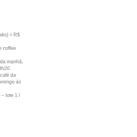
aks) = R$
 coffee
 da manhã,
3h20.
café da
domingo às
 lote 1 /