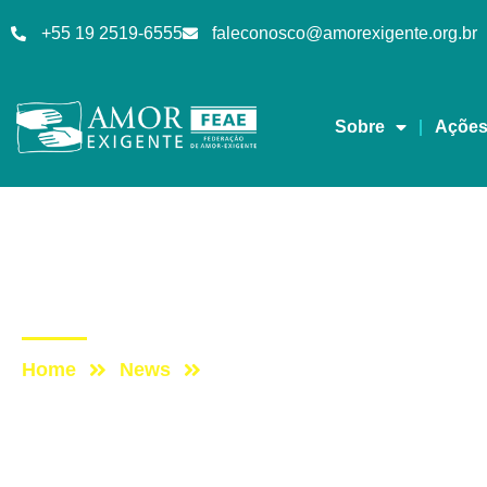
+55 19 2519-6555
faleconosco@amorexigente.org.br
Sobre
Açõe
Cursos
Post: Curso
Home
News
Post