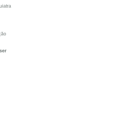
uiatra
ção
ser