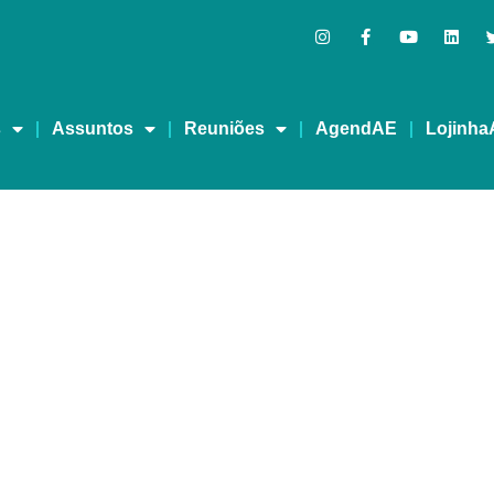
s
Assuntos
Reuniões
AgendAE
Lojinha