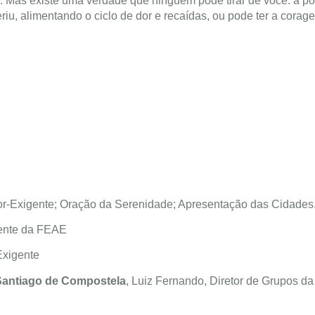
 Mas existe uma verdade que ninguém pode tirar de você: a po
riu, alimentando o ciclo de dor e recaídas, ou pode ter a corag
or-Exigente; Oração da Serenidade; Apresentação das Cidades
dente da FEAE
Exigente
 Santiago de Compostela
, Luiz Fernando, Diretor de Grupos 