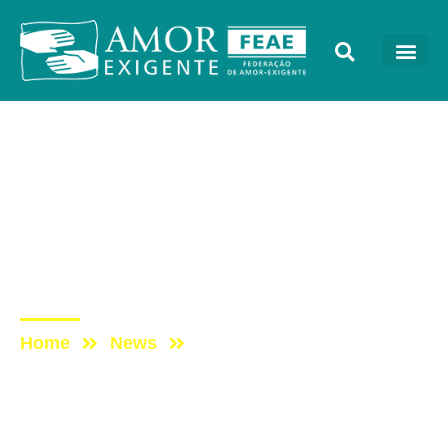
Artigos
Post: Dependência de
drogas, doença grave
ainda ignorada por
faculdades de Medicina
Home
News
Post