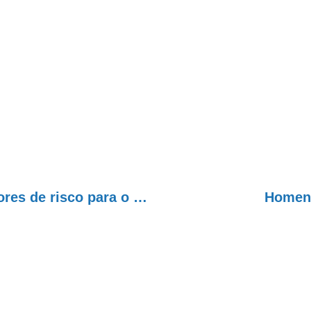
Consumo de álcool é um dos principais fatores de risco para o suicídio
Homena