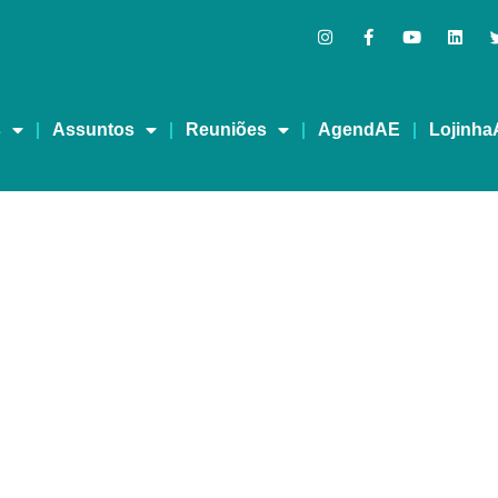
s
Assuntos
Reuniões
AgendAE
Lojinha
DE ADÉLIA MADORA –