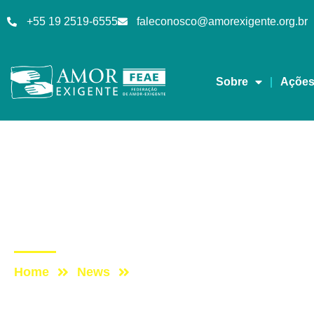
+55 19 2519-6555
faleconosco@amorexigente.org.br
Sobre
Açõe
Eventos
Post: DEPOIMENTO 
EXIGENTE 2019
Home
News
Post