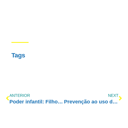
Tags
ANTERIOR
NEXT
Poder infantil: Filhos mandam, pais obedecem
Prevenção ao uso de drogas no ambiente escolar