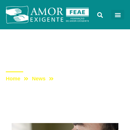
Artigos
Post: Desligamento
Emocional
Home
News
Post