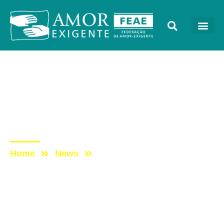
Mensagens
Post: Dia Nacional da
Linguagem Brasileira de
Sinais (Libras)
Home
News
Post