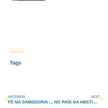
Tags
ANTERIOR
NEXT
FÉ NA SABEDORIA DIVINA
NO PAÍS DA ABSTINÊNCIA, NÃO BASTA TER VISTO DE TURISTA: É PRECISO SER CIDADÃO