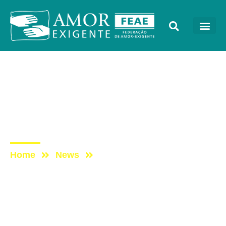
Lives
Post: DomingueirAE – 5
Rs: Primeiros passos para
mudança
Home
News
Post