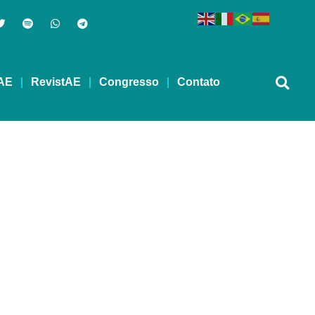
AE
RevistAE
Congresso
Contato
 social