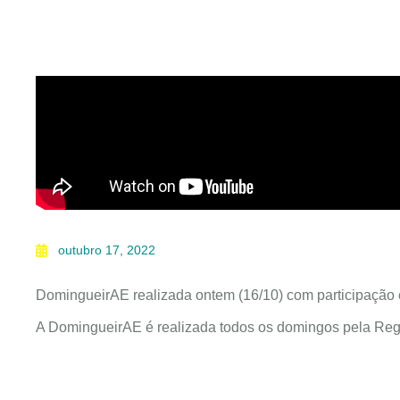
outubro 17, 2022
DomingueirAE realizada ontem (16/10) com participação 
A DomingueirAE é realizada todos os domingos pela Regi