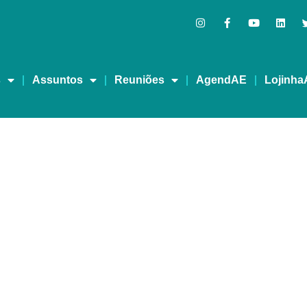
s
Assuntos
Reuniões
AgendAE
Lojinha
 família e a reinserção