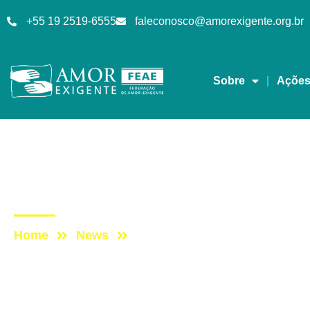
+55 19 2519-6555
faleconosco@amorexigente.org.br
Sobre
Açõe
Lives
Post: DomingueirAE – A
Home
News
Post