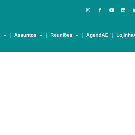
s
Assuntos
Reuniões
AgendAE
Lojinha
 A importância das met