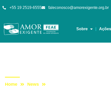
+55 19 2519-6555
faleconosco@amorexigente.org.br
Sobre
Açõe
Lives
Post: DomingueirAE –
Home
News
Post