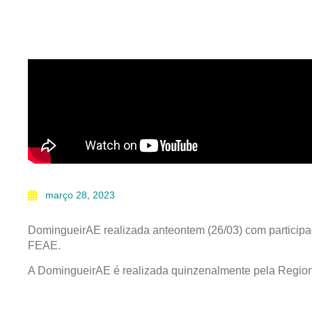
março 28, 2023
DomingueirAE realizada anteontem (26/03) com participa
FEAE.
A DomingueirAE é realizada quinzenalmente pela Region