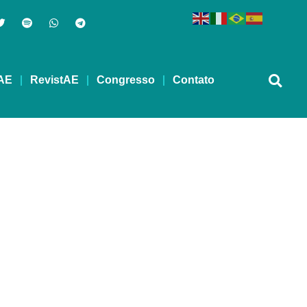
AE
RevistAE
Congresso
Contato
as