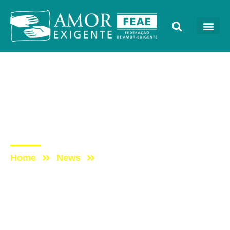
Lives
Post: DomingueirAE – A
tecnologia em telas e
suas consequências
Home
News
Post