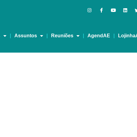
s
Assuntos
Reuniões
AgendAE
Lojinha
Cigarros eletrônicos sã