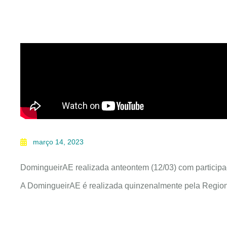
março 14, 2023
DomingueirAE realizada anteontem (12/03) com participa
A DomingueirAE é realizada quinzenalmente pela Region