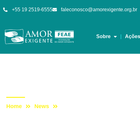
+55 19 2519-6555
faleconosco@amorexigente.org.br
Sobre
Açõe
Lives
Post: DomingueirAE – 
Home
News
Post