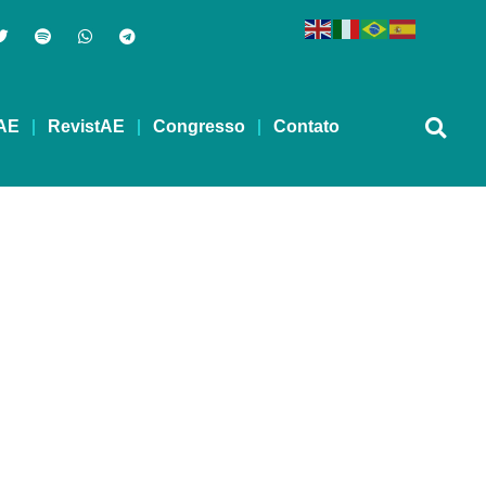
AE
RevistAE
Congresso
Contato
o cigarros