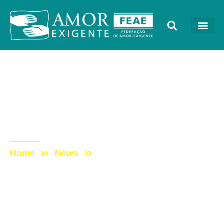
Lives
Post: DomingueirAE –
Dependência química:
sensibilizar para prevenir
Home
News
Post