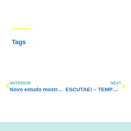
Tags
ANTERIOR
NEXT
Novo estudo mostra que uso de maconha na adolescência pode atrapalhar o desenvolvimento do cérebro
ESCUTAE! – TEMPORADA 2 – EPISÓDIO 25