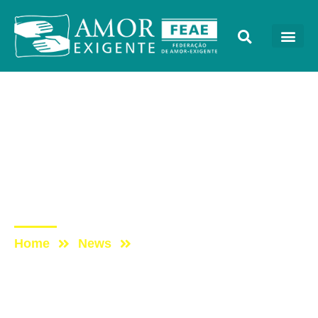
Lives
Post: DomingueirAE –
Mudando meu
comportamento facilitador
com Amor-Exigente
Home
News
Post