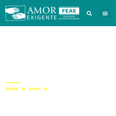
Lives
Post: DomingueirAE – O
comportamento e o
relacionamento de um
casal só melhora no AE
Home
News
Post