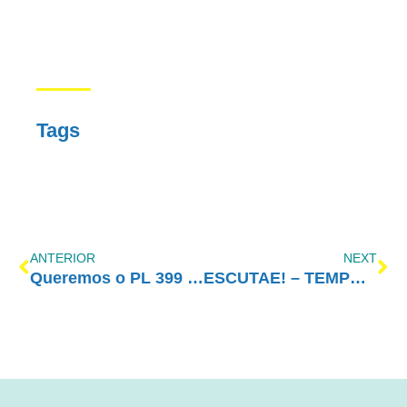
Tags
ANTERIOR
NEXT
Queremos o PL 399 votado pelo Plenário da Câmara
ESCUTAE! – TEMPORADA 2 – EPISÓDIO 24