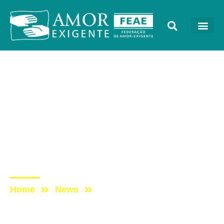
Lives
Post: DomingueirAE –
Qual a minha
responsabilidade social
na transformação de
vidas?
Home
News
Post