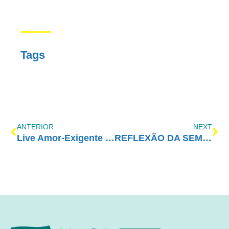
Tags
ANTERIOR
NEXT
Live Amor-Exigente #58 – Nada muda se eu não mudar!
REFLEXÃO DA SEMANAE – 8° PRINCÍPIO ÉTICO