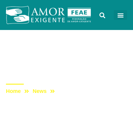
Lives
Post: DomingueirAE –
Reconstruindo o
relacionamento conjugal
Home
News
Post