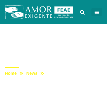
Artigos
Post: Dossiê: o perigoso
e tentador universo das
Smart Drugs
Home
News
Post