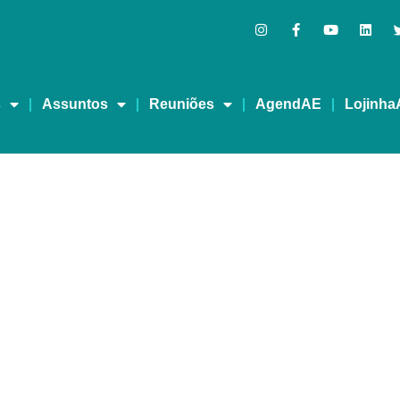
s
Assuntos
Reuniões
AgendAE
Lojinha
s: um novo desafio