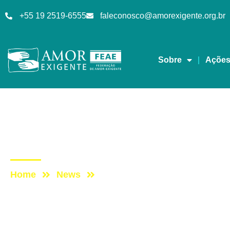
+55 19 2519-6555
faleconosco@amorexigente.org.br
Sobre
Açõe
Artigos
Post: Drogas sintética
Home
News
Post