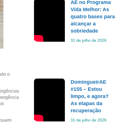
AE no Programa
Vida Melhor: As
quatro bases para
alcançar a
sobriedade
31 de julho de 2026
ndo o
DomingueirAE
#155 – Estou
mergências
limpo, e agora?
mergência
As etapas da
is
recuperação
31 de julho de 2026
ossuem