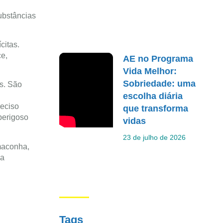
ubstâncias
citas.
e,
AE no Programa
Vida Melhor:
Sobriedade: uma
as. São
escolha diária
eciso
que transforma
perigoso
vidas
23 de julho de 2026
maconha,
 a
Tags