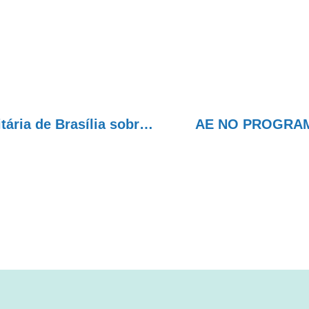
Entrevista de Miguel Tortorelli à TV Comunitária de Brasília sobre Descriminalização das drogas
AE NO PROGRAMA