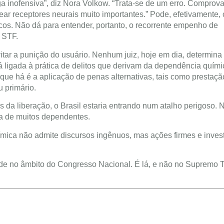
 inofensiva”, diz Nora Volkow. “Trata-se de um erro. Comprov
ar receptores neurais muito importantes.” Pode, efetivamente,
cos. Não dá para entender, portanto, o recorrente empenho de
 STF.
tar a punição do usuário. Nenhum juiz, hoje em dia, determina 
á ligada à prática de delitos que derivam da dependência quími
o que há é a aplicação de penas alternativas, tais como prestaçã
 primário.
 da liberação, o Brasil estaria entrando num atalho perigoso. 
ca de muitos dependentes.
mica não admite discursos ingênuos, mas ações firmes e inves
de no âmbito do Congresso Nacional. É lá, e não no Supremo T