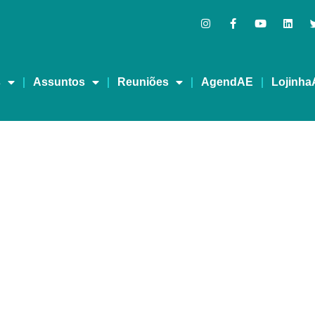
s
Assuntos
Reuniões
AgendAE
Lojinha
ivismo judicial