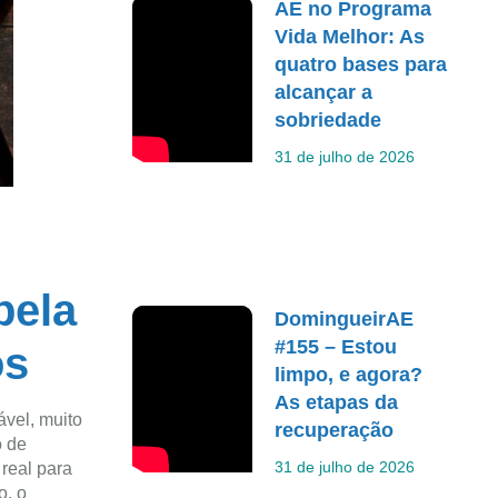
AE no Programa
Vida Melhor: As
quatro bases para
alcançar a
sobriedade
31 de julho de 2026
pela
DomingueirAE
#155 – Estou
os
limpo, e agora?
As etapas da
vel, muito
recuperação
o de
31 de julho de 2026
 real para
o, o