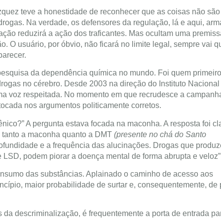
zquez teve a honestidade de reconhecer que as coisas não são
rogas. Na verdade, os defensores da regulação, lá e aqui, ar
ação reduzirá a ação dos traficantes. Mas ocultam uma premiss
. O usuário, por óbvio, não ficará no limite legal, sempre vai q
parecer.
 pesquisa da dependência química no mundo. Foi quem primeiro
ogas no cérebro. Desde 2003 na direção do Instituto Nacional
ma voz respeitada. No momento em que recrudesce a campanha
tocada nos argumentos politicamente corretos.
nico?” A pergunta estava focada na maconha. A resposta foi clar
 e tanto a maconha quanto a DMT
(presente no chá do Santo
fundidade e a frequência das alucinações. Drogas que produ
 LSD, podem piorar a doença mental de forma abrupta e veloz”
o consumo das substâncias. Aplainado o caminho de acesso aos
ncípio, maior probabilidade de surtar e, consequentemente, de 
da descriminalização, é frequentemente a porta de entrada pa