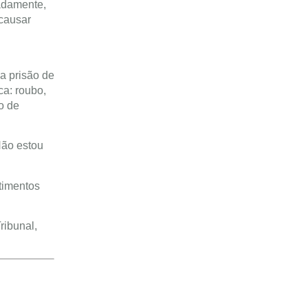
adamente,
 causar
a prisão de
ca: roubo,
o de
Não estou
timentos
ribunal,