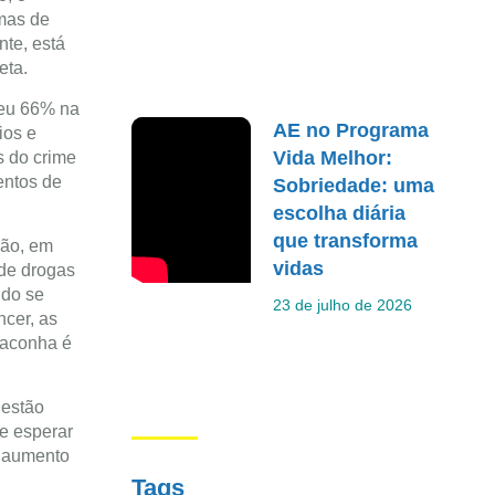
mas de
nte, está
eta.
ceu 66% na
AE no Programa
ios e
Vida Melhor:
s do crime
entos de
Sobriedade: uma
escolha diária
que transforma
ião, em
vidas
 de drogas
ndo se
23 de julho de 2026
cer, as
Maconha é
 estão
de esperar
: aumento
Tags