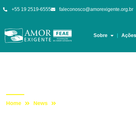
+55 19 2519-6555
faleconosco@amorexigente.org.br
Sobre
Açõe
Artigos
Post: Drogas, STF e at
Home
News
Post