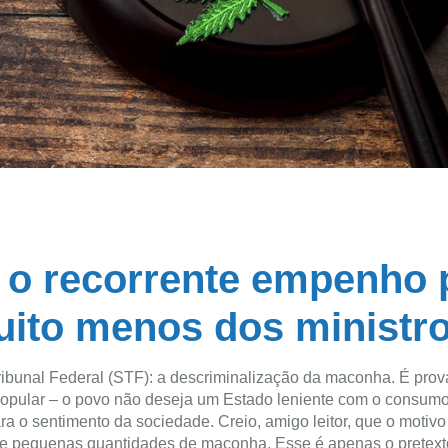
 o recorrente empenho 
uito menos dos ministr
ibunal Federal (STF): a descriminalização da maconha. É prová
popular – o povo não deseja um Estado leniente com o consum
ra o sentimento da sociedade. Creio, amigo leitor, que o motivo
de pequenas quantidades de maconha. Esse é apenas o pretext