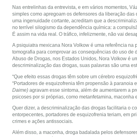
Nas entrelinhas da entrevista, e em vários momentos, Vá
simples como apregoam os defensores da liberação das d
uma ingenuidade cortante, acreditam que a descriminaliz
no terrível silogismo da dependência química: a compulsão
É assim na vida real. O tráfico, infelizmente, não vai desa
A psiquiatra mexicana Nora Volkow é uma referência na
tomografia para comprovar as consequências do uso de dr
Abuso de Drogas, nos Estados Unidos, Nora Volkow é u
descriminalização das drogas, suas palavras são uma es
“Que efeito essas drogas têm sobre um cérebro esquizofrê
“Portadores de esquizofrenia têm propensão à paranoia
Daime)
agravam esse sintoma, além de aumentarem a pro
psicoses por si próprias, como metanfetamina, maconha e
Quer dizer, a descriminalização das drogas facilitaria 
entorpecentes, portadores de esquizofrenia teriam, em pri
crimes e ações antissociais.
Além disso, a maconha, droga badalada pelos defensores 