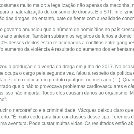
 costumes muito maior: a legalização não apenas da maconha, 
para a naturalização do consumo de drogas. E o STF, infelizme
ão das drogas, no entanto, bate de frente com a realidade concr
ue o governo anunciou que o número de homicídios no país cres
ano anterior. Também subiram os registros de furtos a domicíl
0% desses delitos estão relacionados a conflitos entre gangue
, “o aumento da violência é resultado do aumento dos enfrentam
izou a produção e a venda da droga em julho de 2017. Na ocas
ue ocupa o cargo pela segunda vez, falou a respeito da política
 Não é como colocar um produto qualquer no mercado (…). Qua
rado que o hábito provocava problemas cardiovasculares e cân
as isso não importa. Todos eles causam danos ao organismo. 
no”.
ir o narcotráfico e a criminalidade, Vázquez deixou claro que
rto: “É muito cedo para tirar conclusões desse tipo. Teremos 
a aventura. Pode custar muitas vidas. Os resultados estão aí