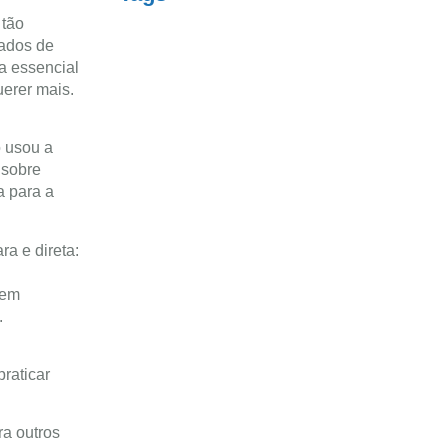
 tão
mados de
a essencial
uerer mais.
 usou a
 sobre
 para a
a e direta:
zem
.
praticar
ra outros