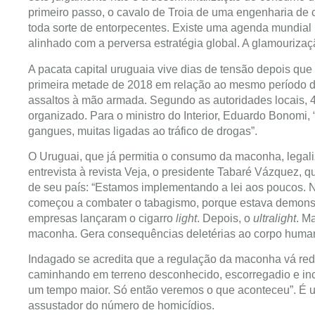
primeiro passo, o cavalo de Troia de uma engenharia de
toda sorte de entorpecentes. Existe uma agenda mundial 
alinhado com a perversa estratégia global. A glamourizaç
A pacata capital uruguaia vive dias de tensão depois q
primeira metade de 2018 em relação ao mesmo período do 
assaltos à mão armada. Segundo as autoridades locais, 4
organizado. Para o ministro do Interior, Eduardo Bonomi
gangues, muitas ligadas ao tráfico de drogas”.
O Uruguai, que já permitia o consumo da maconha, legal
entrevista à revista Veja, o presidente Tabaré Vázquez, q
de seu país: “Estamos implementando a lei aos poucos.
começou a combater o tabagismo, porque estava demonst
empresas lançaram o cigarro
light
. Depois, o
ultralight
. M
maconha. Gera consequências deletérias ao corpo huma
Indagado se acredita que a regulação da maconha vá reduz
caminhando em terreno desconhecido, escorregadio e ince
um tempo maior. Só então veremos o que aconteceu”. É um
assustador do número de homicídios.