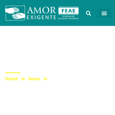
Notícias
Post: É verdade que a
maconha causa
transtornos mentais?
Home
News
Post