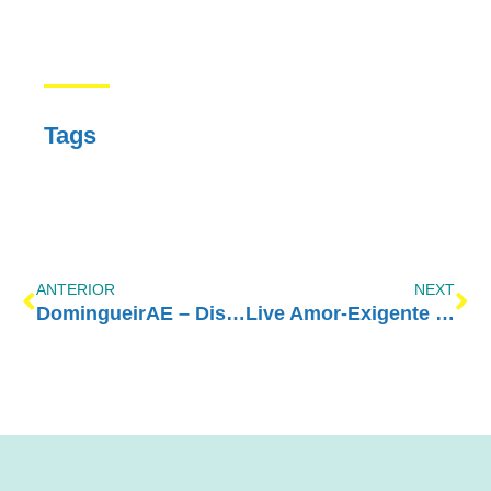
Tags
ANTERIOR
NEXT
DomingueirAE – Disfuncionalidade: Como Lidar
Live Amor-Exigente #48 – Autoestima: Uma relação com outros