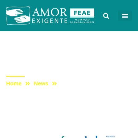
Encartes
Post: Encarte Especial –
Abril/2017 – 4° Princípio
Home
News
Post