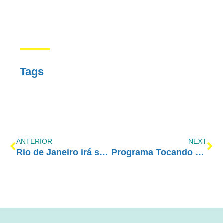
Tags
ANTERIOR
NEXT
Rio de Janeiro irá sediar o Congresso AE 2019
Programa Tocando em Frente Família com AE – 01/04