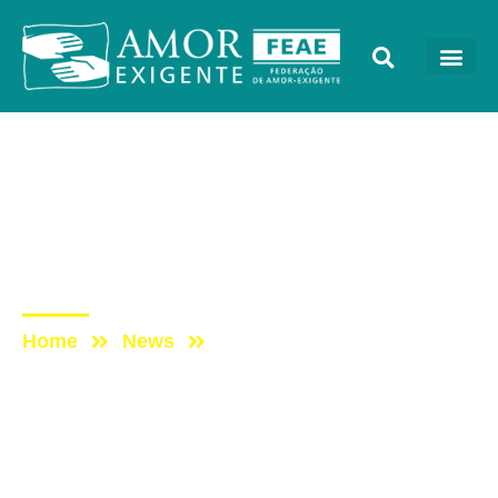
Encartes
Post: ENCARTE –
JULHO/2017 – 7°
PRINCÍPIO
Home
News
Post