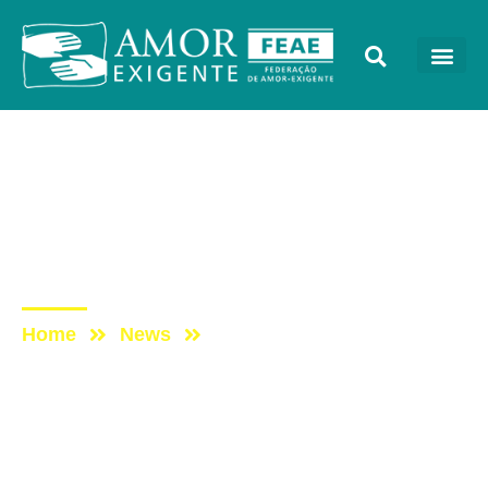
Encartes
Post: ENCARTE –
NOVEMBRO/2019 – 11°
PRINCÍPIO
Home
News
Post