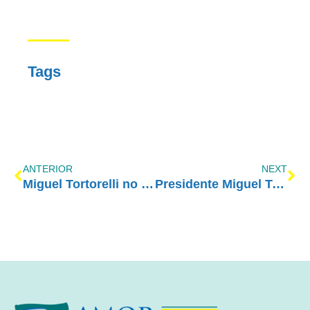
Tags
ANTERIOR
NEXT
Miguel Tortorelli no programa Mídia Cidadã
Presidente Miguel Tortorelli participa de capacitação realizada pelo Escritório das Nações Unidas sobre Drogas e Crimes (UNODC)