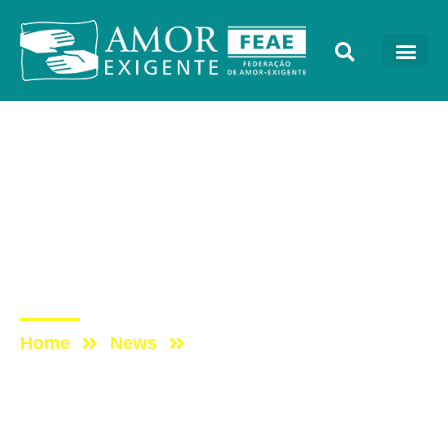
Notícias
Post: Encontro com
Secretário-Geral da Junta
Nacional de Drogas do
Uruguai
Home
News
Post