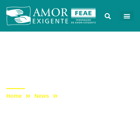
Notícias
Post: Ensine o
adolescente a dizer
“não”!
Home
News
Post