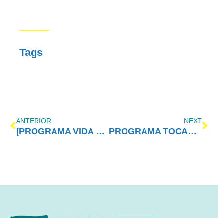
Tags
ANTERIOR
NEXT
[PROGRAMA VIDA MELHOR – REDEVIDA] – 11/07/2016
PROGRAMA TOCANDO EM FRENTE FAMÍLIA COM AE (16/07)