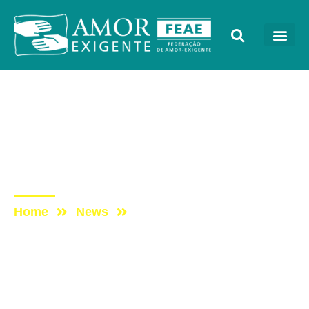
AE na Mídia
Post: ENTREVISTA AO
PORTAL TERNURA – 9°
PRINCÍPIO
Home
News
Post