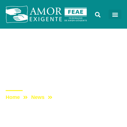
AE na Redevida
Post: [Entrevista]
PREVENÇÃO AO
BULLYING COM O AMOR-
EXIGENTE
Home
News
Post