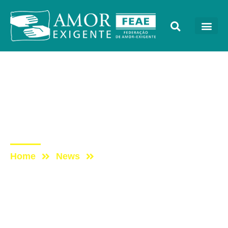
Podcast
Post: ESCUTAE! –
Podcast do Amor-
Exigente – Episódio 2
Home
News
Post