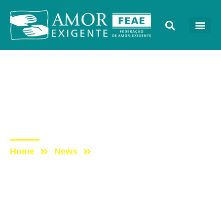
Podcast
Post: ESCUTAE! –
TEMPORADA 2 –
EPISÓDIO 04
Home
News
Post