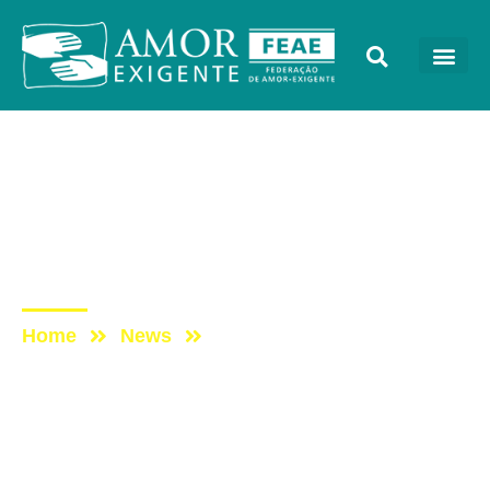
Podcast
Post: ESCUTAE! –
TEMPORADA 2 –
EPISÓDIO 11
Home
News
Post