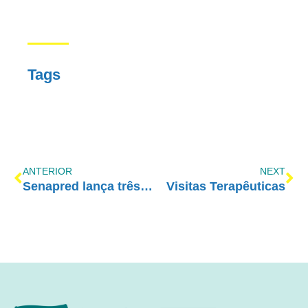
Tags
ANTERIOR
NEXT
Senapred lança três cartilhas sobre cuidados e prevenção às drogas
Visitas Terapêuticas