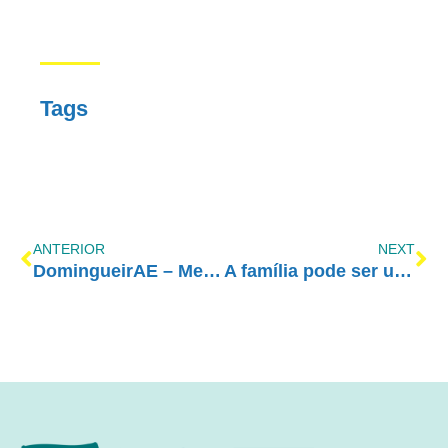
Tags
ANTERIOR
NEXT
DomingueirAE – Medicina e Espiritualidade: Uma nova medicina para um novo milênio
A família pode ser um risco para o uso abusivo de álcool pelos adolescentes?