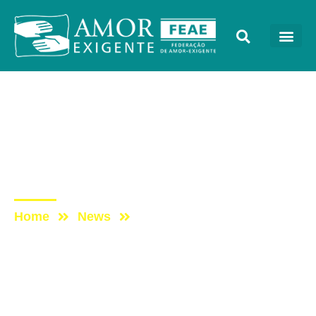
Podcast
Post: ESCUTAE! –
TEMPORADA 2 –
EPISÓDIO 20
Home
News
Post