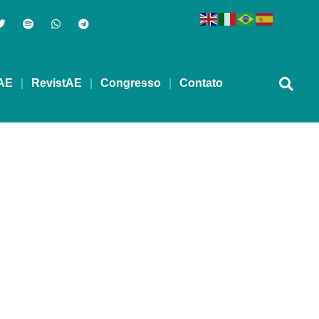
AE
RevistAE
Congresso
Contato
 34