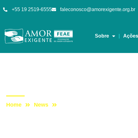
+55 19 2519-6555
faleconosco@amorexigente.org.br
Sobre
Açõe
Podcast
Post: ESCUTAE! – TE
Home
News
Post