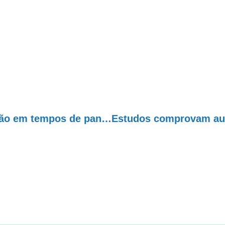
DomingueirAE – Como lidar com a prevenção em tempos de pandemia