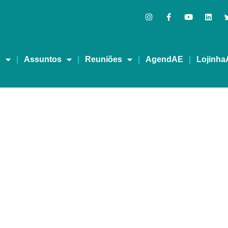
s
Assuntos
Reuniões
AgendAE
Lojinha
MPORADA 2 – EPISÓDIO