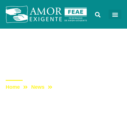
Podcast
Post: ESCUTAE! –
TEMPORADA 2 –
EPISÓDIO 37
Home
News
Post