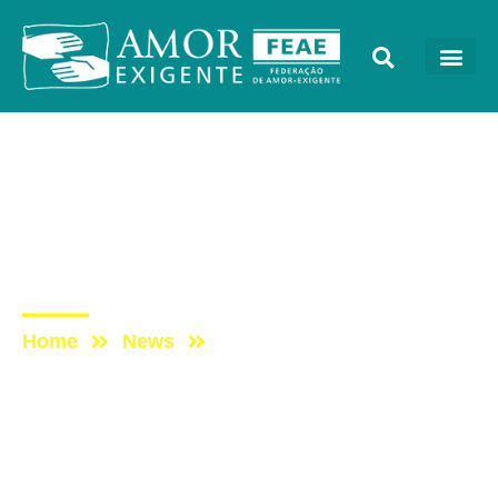
Podcast
Post: ESCUTAE! –
TEMPORADA 2 –
EPISÓDIO 39
Home
News
Post