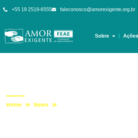
+55 19 2519-6555
faleconosco@amorexigente.org.br
Sobre
Açõe
Podcast
Post: ESCUTAE! – TE
Home
News
Post