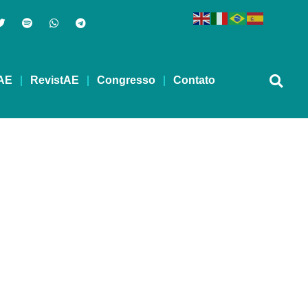
AE
RevistAE
Congresso
Contato
 41