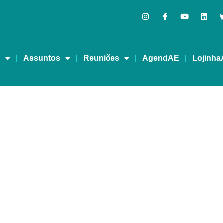
s
Assuntos
Reuniões
AgendAE
Lojinha
MPORADA 2 – EPISÓDIO