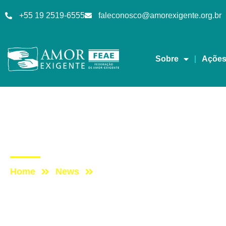
+55 19 2519-6555
faleconosco@amorexigente.org.br
Sobre
Açõe
Podcast
Post: ESCUTAE! – TE
Home
News
Post