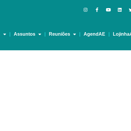
s
Assuntos
Reuniões
AgendAE
Lojinha
MPORADA 3 – EPISÓDIO