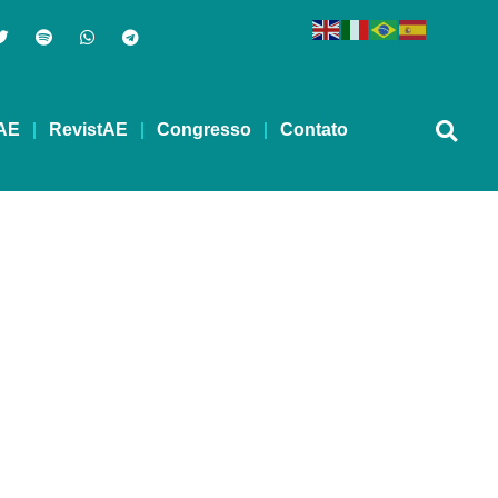
AE
RevistAE
Congresso
Contato
 12