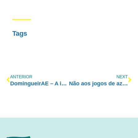
Tags
ANTERIOR
NEXT
DomingueirAE – A importância de respeitar o semelhante: 1º Princípio Ético – Dignidade Humana
Não aos jogos de azar no Brasil!