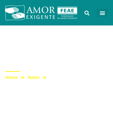
Podcast
Post: ESCUTAE! –
TEMPORADA 3 –
EPISÓDIO 4
Home
News
Post