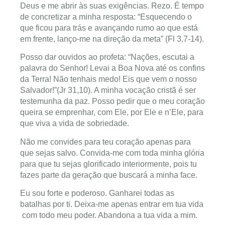
Deus e me abrir às suas exigências. Rezo. É tempo
de concretizar a minha resposta: “Esquecendo o
que ficou para trás e avançando rumo ao que está
em frente, lanço-me na direção da meta” (Fl 3,7-14).
Posso dar ouvidos ao profeta: “Nações, escutai a
palavra do Senhor! Levai a Boa Nova até os confins
da Terra! Não tenhais medo! Eis que vem o nosso
Salvador!”(Jr 31,10). A minha vocação cristã é ser
testemunha da paz. Posso pedir que o meu coração
queira se emprenhar, com Ele, por Ele e n’Ele, para
que viva a vida de sobriedade.
Não me convides para teu coração apenas para
que sejas salvo. Convida-me com toda minha glória
para que tu sejas glorificado interiormente, pois tu
fazes parte da geração que buscará a minha face.
Eu sou forte e poderoso. Ganharei todas as
batalhas por ti. Deixa-me apenas entrar em tua vida
com todo meu poder. Abandona a tua vida a mim.