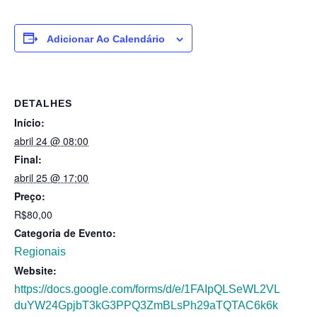
Adicionar Ao Calendário
DETALHES
Início:
abril 24 @ 08:00
Final:
abril 25 @ 17:00
Preço:
R$80,00
Categoria de Evento:
Regionais
Website:
https://docs.google.com/forms/d/e/1FAIpQLSeWL2VL
duYW24GpjbT3kG3PPQ3ZmBLsPh29aTQTAC6k6k