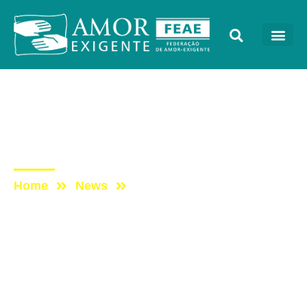
Mensagens
Post: Feliz Aniversário,
Dona Mara!
Home
News
Post